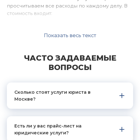
просчитываем все расходы по каждому делу. В
стоимость входит:
Полный анализ ситуации, разработка
стратегии.
Показать весь текст
Подготовка необходимых документов.
Сопровождение на всех стадиях дела.
ЧАСТО ЗАДАВАЕМЫЕ
Представительство в суде.
Контроль за исполнением судебного
ВОПРОСЫ
решения.
Финальная цена услуг рассчитывается исходя из
Сколько стоят услуги юриста в
сложности работы, но остается фиксированной.
Москве?
Это исключает непредвиденные расходы.
КАК ФОРМИРУЕТСЯ
Есть ли у вас прайс-лист на
СТОИМОСТЬ
юридические услуги?