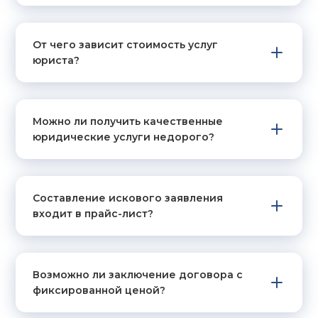
БАНКРОТСТВА
В нее входят фиксированные госпошлины,
От чего зависит стоимость услуг
обязательные платежи, оплата финансового
юриста?
управляющего, который ведет процедуру, а
также юридическое сопровождение,
включающее подготовку документов,
представительство в суде. Иногда потребуются
Можно ли получить качественные
дополнительные расходы, например, оценка
юридические услуги недорого?
имущества или экспертиза.
Составление искового заявления
ФИКСИРОВАННАЯ ЦЕНА ИЛИ
входит в прайс-лист?
ПОЧАСОВАЯ РАБОТА
Мы предлагаем две модели оплаты услуг:
Возможно ли заключение договора с
Фиксированная стоимость помогает
фиксированной ценой?
заранее рассчитать все расходы.