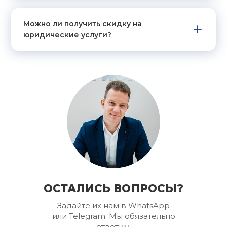
Почасовая оплата подойдет тогда, когда
нужен только определенный этап работы.
Можно ли получить скидку на
юридические услуги?
Выбор зависит от ситуации. Если необходимо
полное ведение дела, первый вариант
выгоднее.
ПОЧЕМУ ФИКСИРОВАННАЯ
ЦЕНА ЛУЧШЕ
Некоторые компании предлагают низкую
стартовую стоимость, но добавляют в свои услуги
скрытые платежи. Мы работаем по другому
принципу: финальная цена известна сразу.
Преимущества:
ОСТАЛИСЬ ВОПРОСЫ?
Отсутствие непредвиденных доплат.
Задайте их нам в WhatsApp
или Telegram. Мы обязательно
Прозрачность юридических услуг.
ответим.