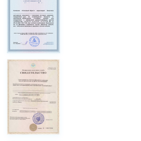
соблюдение
прав
и
закона
.