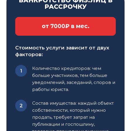
БАНКРОТСТВО ФИЗ.ЛИЦ В
КАКИЕ
ПРАВА
РАССРОЧКУ
ИМЕЮТ СОТРУДНИКИ
КОЛЛЕКТОРСКИХ
от 7000₽ в мес.
В МОСКВЕ И
МОСКОВСКОЙ ОБЛАСТИ?
Стоимость услуги зависит от двух
факторов:
Сотрудники
коллекторских
агентств
в Москве и
Московской области, как и в других регионах
Количество кредиторов: чем
России, действуют в рамках Федерального
больше участников, тем больше
закона № 230-ФЗ. На основании него,
уведомлений, заседаний, споров и
коллекторы имеют
право
:
работы юриста.
Связываться с
должником
, его
Состав имущества: каждый объект
представителем или поручителем для
собственности, который нужно
обсуждения
задолженности
. Это
продать, требует затрат на
взаимодействие может происходить в виде
публикации и госпошлину,
телефонных
звонков
, сообщений, писем и