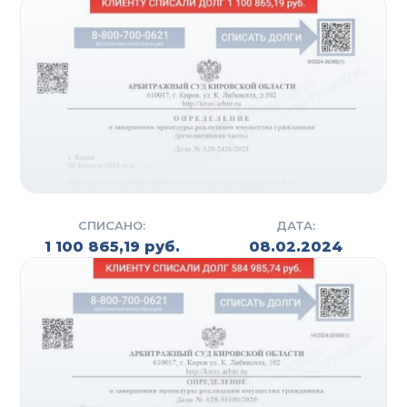
оказывать любое давление на
должника
и
его родных;
угрожать расправой или нанесением
телесных повреждений;
наносить ущерб собственности
заемщика
;
разглашать
личные данные
должника
посторонним лицам;
применять опасные для жизни и здоровья
меры воздействия.
СПИСАНО:
ДАТА:
Если сотрудники
агентства
по взысканию
1 100 865,19 руб.
08.02.2024
долгов
начинают
действовать
неправомерным
образом,
помощь от коллекторов
могут
предоставить правоохранительные органы и
адвокаты. Наша
компания
предлагает
юридическую защиту
должников
от
противоправных действий сотрудников
коллекторских
агентств
.