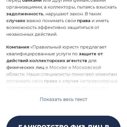
перед
банками
или другими финансовыми
организациями, а коллекторы, пытаясь взыскать
задолженность
, нарушают закон. В таких
случаях
важно понимать свои
права
и иметь
возможность эффективно защититься от
незаконных действий.
Компания
«Правильный юрист» предлагает
квалифицированные услуги по
защите от
действий коллекторских агентств
для
физических лиц
в Москве и Московской
области. Наши специалисты помогают клиентам
отстаивать свои
права
в
случае
неправомерных
действий организаций, которые занимаются
взысканием
долгов
. При необходимости юристы
Показать весь текст
представят интересы
человека
в
суде
,
обеспечивая законную защиту
прав
клиента и
минимизируя риски.